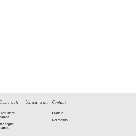
Comunicati
Unisciti a noi
Contatti
Comunicati
Francia
stampa
Nel mondo
Rassegna
stampa