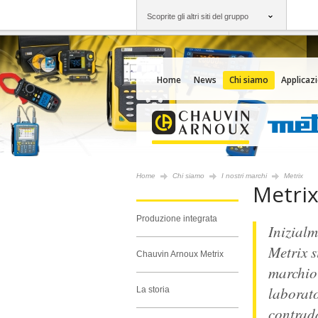
Scoprite gli altri siti del gruppo
Gruppo
Società
Chauvin Arnoux
Un'offerta al vostro
Home
News
Chi siamo
Applicazi
Home
Chi siamo
I nostri marchi
Metrix
Metri
Produzione integrata
Inizial
Metrix s
Chauvin Arnoux Metrix
marchio 
laborato
La storia
contradd