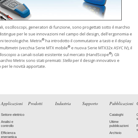
ali, oscilloscopi, generatori di funzione, sono progettati sotto il marchio
distingue per le sue innovazioni nel campo del design, dell'ergonomia e
®
ni tecnologiche. Metrix
ha introdotto il commutatore a tasti e il display
®
 multimetri (vecchia Serie MTX mobile
e nuova Serie MTX32x ASYC IV), il
®
illoscopio a canali isolati esistente sul mercato (HandScope
). Gli
archio Metrix sono stati premiati:
Stella
per il design innovativo e
o per le novità apportate.
Applicazioni
Prodotti
Industria
Supporto
Pubblicazioni
Settore elettrico
Cataloghi
Analisi e
Ultime
controllo
pubblicazioni
Efficienza
Archivio
energetica