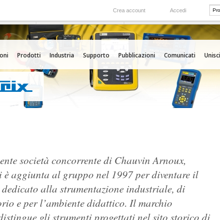
Crea account
Accedi
Nel mondo
 servizio
Le nostre filiali all'estero
oni
Prodotti
Industria
Supporto
Pubblicazioni
Comunicati
Unisci
x
mente società concorrente di Chauvin Arnoux,
i è aggiunta al gruppo nel 1997 per diventare il
dedicato alla strumentazione industriale, di
rio e per l’ambiente didattico. Il marchio
istingue gli strumenti progettati nel sito storico di