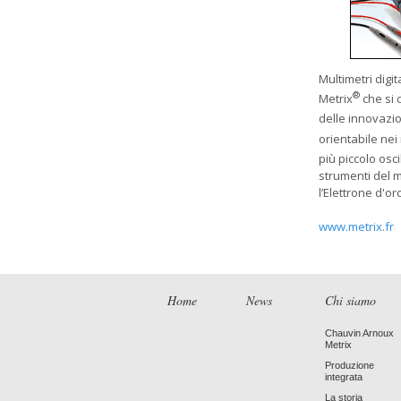
Multimetri digit
®
Metrix
che si 
delle innovazio
orientabile nei
più piccolo osc
strumenti del m
l’Elettrone d'or
www.metrix.fr
Home
News
Chi siamo
Chauvin Arnoux
Metrix
Produzione
integrata
La storia