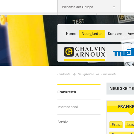
Websites der Gruppe
Gruppe
Unternehmen
Chauvin Arnoux
Angebote für Sie
Home
Neuigkeiten
Konzern
An
Startseite
Neuigkeiten
Frankreich
NEUIGKEIT
Frankreich
FRANKR
International
Archiv
Preis
Lei