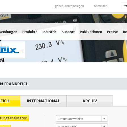
Eigenes Konto anlegen
Anmelden
International
Unsere Auslands-Tochtergesellschaften
wendungen
Produkte
Industrie
Support
Publikationen
Presse
Be
EN FRANKREICH
EICH
INTERNATIONAL
ARCHIV
stungsanalysator