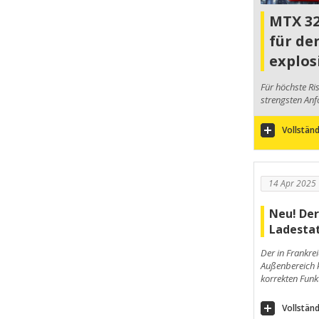
MTX 32
für de
explos
Für höchste Ri
strengsten Anf
Vollständ
14 Apr 2025
Neu! Der
Ladesta
Der in Frankrei
Außenbereich k
korrekten Funk
Vollständ