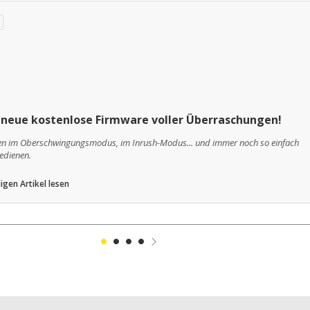
 neue kostenlose Firmware voller Überraschungen!
en im Oberschwingungsmodus, im Inrush-Modus... und immer noch so einfach
bedienen.
igen Artikel lesen
1
2
3
4
Suivant