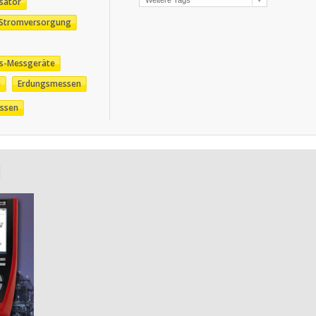
sator
r Stromversorgung
ts-Messgeräte
e
Erdungsmessen
essen