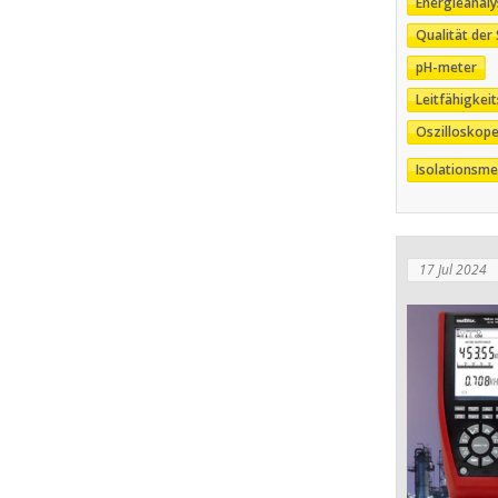
Energieanaly
Qualität de
pH-meter
Leitfähigkei
Oszilloskop
Isolationsm
17 Jul 2024