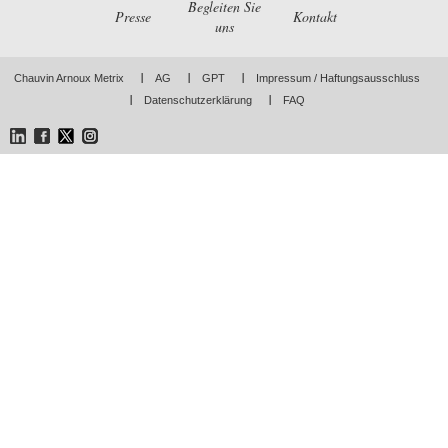
Begleiten Sie
Presse
Kontakt
uns
Chauvin Arnoux Metrix
AG
GPT
Impressum / Haftungsausschluss
Datenschutzerklärung
FAQ
LinkedIn
Facebook
Twitter
Instagram