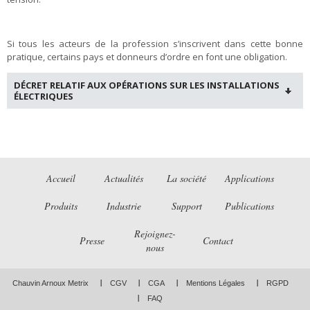
Si tous les acteurs de la profession s’inscrivent dans cette bonne
pratique, certains pays et donneurs d’ordre en font une obligation.
DÉCRET RELATIF AUX OPÉRATIONS SUR LES INSTALLATIONS
ÉLECTRIQUES
Accueil
Actualités
La société
Applications
Produits
Industrie
Support
Publications
Rejoignez-
Presse
Contact
nous
Chauvin Arnoux Metrix
CGV
CGA
Mentions Légales
RGPD
FAQ
LinkedIn
Facebook
Twitter
Instagram