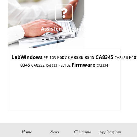
Assistenza tecnica
LabWindows
CA8345
F607
CA8336
8345
F40
PEL103
CA8436
Firmware
8345
CA8332
PEL102
CA8333
CA8334
Home
News
Chi siamo
Applicazioni