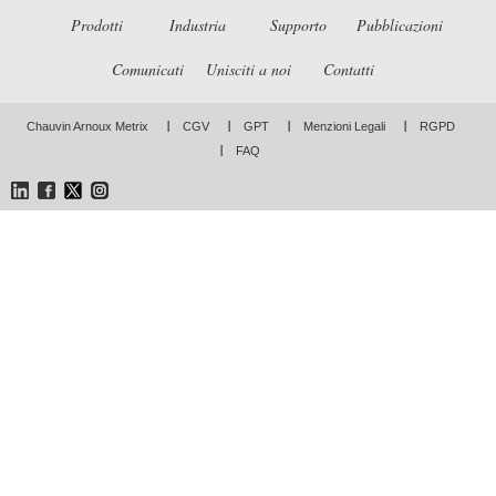
Prodotti
Industria
Supporto
Pubblicazioni
Comunicati
Unisciti a noi
Contatti
Chauvin Arnoux Metrix
CGV
GPT
Menzioni Legali
RGPD
FAQ
LinkedIn
Facebook
Twitter
Instagram