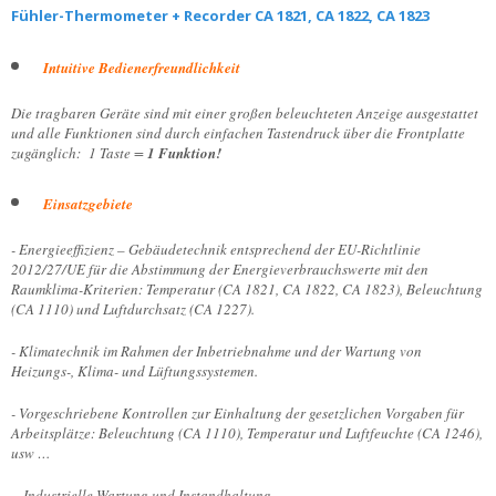
Fühler-Thermometer + Recorder CA 1821, CA 1822, CA 1823
Intuitive Bedienerfreundlichkeit
Die tragbaren Geräte sind mit einer großen beleuchteten Anzeige ausgestattet
und alle Funktionen sind durch einfachen Tastendruck über die Frontplatte
zugänglich: 1 Taste =
1 Funktion!
Einsatzgebiete
- Energieeffizienz – Gebäudetechnik entsprechend der EU-Richtlinie
2012/27/UE für die Abstimmung der Energieverbrauchswerte mit den
Raumklima-Kriterien: Temperatur (CA 1821, CA 1822, CA 1823), Beleuchtung
(CA 1110) und Luftdurchsatz (CA 1227).
- Klimatechnik im Rahmen der Inbetriebnahme und der Wartung von
Heizungs-, Klima- und Lüftungssystemen.
- Vorgeschriebene Kontrollen zur Einhaltung der gesetzlichen Vor­gaben für
Arbeitsplätze: Beleuchtung (CA 1110), Temperatur und Luft­feuchte (CA 1246),
usw …
- Industrielle Wartung und Instandhaltung