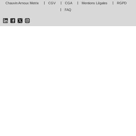
Chauvin Arnoux Metrix
CGV
CGA
Mentions Légales
RGPD
FAQ
LinkedIn
Facebook
Twitter
Instagram