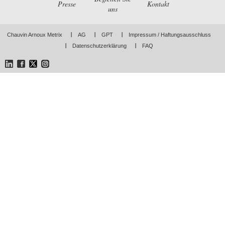
Presse
Kontakt
uns
Chauvin Arnoux Metrix
AG
GPT
Impressum / Haftungsausschluss
Datenschutzerklärung
FAQ
LinkedIn
Facebook
Twitter
Instagram