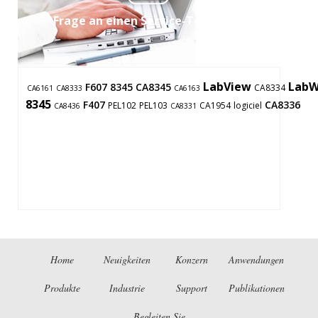
Frage an einen Service-Techniker
LabView
LabW
F607
8345
CA8345
CA8334
CA6161
CA8333
CA6163
8345
F407
CA8336
PEL102
PEL103
CA1954
logiciel
CA8436
CA8331
Home
Neuigkeiten
Konzern
Anwendungen
Produkte
Industrie
Support
Publikationen
Begleiten Sie