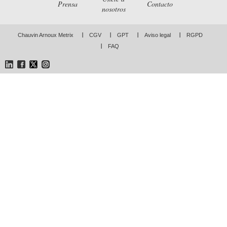
Prensa
Contacto
nosotros
Chauvin Arnoux Metrix
CGV
GPT
Aviso legal
RGPD
FAQ
LinkedIn
Facebook
Twitter
Instagram