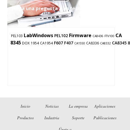
Haga una pregunta a un técnico de apoyo
LabWindows
Firmware
CA
PEL102
PEL103
CA8436
FTV100
8345
F607
F407
CA8345
8
DOX
1954
CA1954
CA8336
CA1550
CA8332
Inicio
Noticias
La empresa
Aplicaciones
Productos
Industria
Soporte
Publicaciones
Únete a