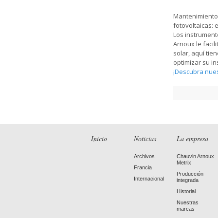
Mantenimiento,
fotovoltaicas: 
Los instrument
Arnoux le facil
solar, aquí ti
optimizar su in
¡Descubra nues
Inicio
Noticias
La empresa
Archivos
Chauvin Arnoux
Metrix
Francia
Producción
Internacional
integrada
Historial
Nuestras
marcas