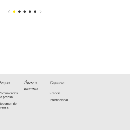
Prensa
Únete a
Contacto
nosotros
Comunicados
Francia
de prensa
Internacional
Resumen de
prensa