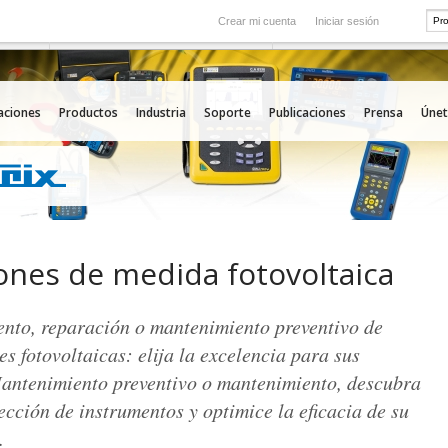
Crear mi cuenta
Iniciar sesión
Internacional
icio
Nuestras filiales en el extranjero
aciones
Productos
Industria
Soporte
Publicaciones
Prensa
Únet
ones de medida fotovoltaica
nto, reparación o mantenimiento preventivo de
es fotovoltaicas: elija la excelencia para sus
antenimiento preventivo o mantenimiento, descubra
ección de instrumentos y optimice la eficacia de su
.