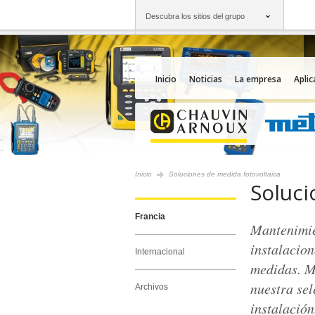
Descubra los sitios del grupo
Grupo
Empresas
Chauvin Arnoux
Una oferta a su serv
Inicio
Noticias
La empresa
Aplic
Inicio
Soluciones de medida fotovoltaica
Soluci
Francia
Mantenimie
instalacion
Internacional
medidas. M
nuestra sel
Archivos
instalación