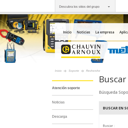
Descubra los sitios del grupo
Grupo
Empresas
Chauvin Arnoux
Una oferta a su serv
Inicio
Noticias
La empresa
Aplic
Inicio
Soporte
Recherche
Buscar
Atención soporte
Búsqueda Sopo
Noticias
BUSCAR EN S
Descarga
Buscar :