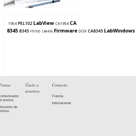
LabView
CA
PEL102
1954
CA1954
8345
Firmware
LabWindows
8345
CA8345
DOX
FTV100
CA8436
Prensa
Únete a
Contacto
nosotros
Comunicados
Francia
de prensa
Internacional
Resumen de
prensa