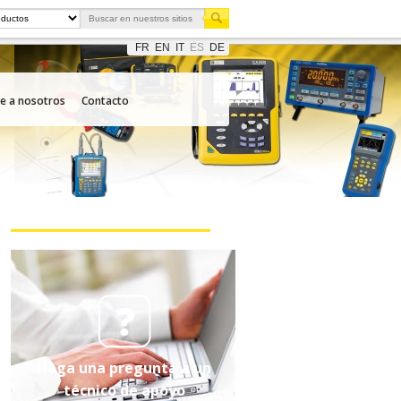
FR
EN
IT
ES
DE
e a nosotros
Contacto
Haga una pregunta a un
técnico de apoyo