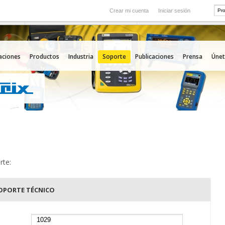
Crear mi cuenta
Iniciar sesión
Internacional
icio
Nuestras filiales en el extranjero
aciones
Productos
Industria
Soporte
Publicaciones
Prensa
Únet
rte:
OPORTE TÉCNICO