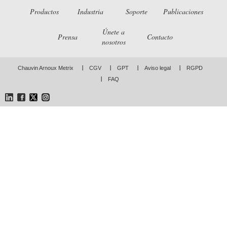
Productos
Industria
Soporte
Publicaciones
Únete a
Prensa
Contacto
nosotros
Chauvin Arnoux Metrix
CGV
GPT
Aviso legal
RGPD
FAQ
LinkedIn
Facebook
Twitter
Instagram