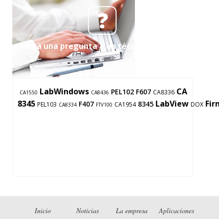
Haga una pregunta a un técnico de apoyo
LabWindows
CA
PEL102
F607
CA8336
CA1550
CA8436
8345
LabView
Fi
F407
8345
PEL103
CA1954
DOX
CA8334
FTV100
Inicio
Noticias
La empresa
Aplicaciones