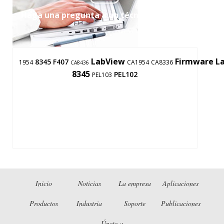
Haga una pregunta a un técnico de apoyo
LabView
Firmware
L
8345
F407
1954
CA1954
CA8336
CA8436
8345
PEL102
PEL103
Inicio
Noticias
La empresa
Aplicaciones
Productos
Industria
Soporte
Publicaciones
Únete a