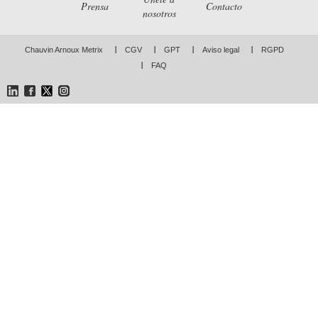
Prensa
Contacto
nosotros
Chauvin Arnoux Metrix
CGV
GPT
Aviso legal
RGPD
FAQ
LinkedIn
Facebook
Twitter
Instagram